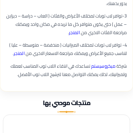
يدور بذهنك.
3-توافر لاب توبات لمختلف الأغراض والفئات ( العاب – دراسة – ديزاين
– عمل ) حتى يكون متوافر كل ما تريده في مكان واحد ويمكنك
مراجعة الفئات الاخري من
المتجر
.
4- توافر لاب توبات لمختلف الميزانيات ( منخفضة – متوسطة – عليا )
لتناسب جميع الأغراض ويمكنك مراجعة الاسعار الاخري من
المتجر
.
شركة
ميكروسيستم
تساعدك في انتقاء اللاب توب المناسب لعملك
ولميزانيتك، لذلك يمكنك التواصل معنا لترشيح اللاب توب الأفضل.
منتجات موصي بها