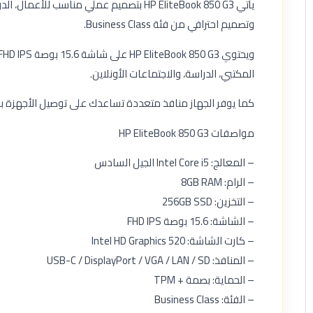
يأتي HP EliteBook 850 G3 بتصميم عملي م
وتصميم احترافي من فئة Business Class.
المكتبي، الدراسة، والاجتماعات الأونلاين.
كما يوفر الجهاز منافذ متعددة تساعدك على توصيل الأجهزة بسه
مواصفات HP EliteBook 850 G3
– المعالج: Intel Core i5 الجيل السادس
– الرام: 8GB RAM
– التخزين: 256GB SSD
– الشاشة: 15.6 بوصة FHD IPS
– كارت الشاشة: Intel HD Graphics 520
– المنافذ: USB-C / DisplayPort / VGA / LAN / SD
– الحماية: بصمة + TPM
– الفئة: Business Class