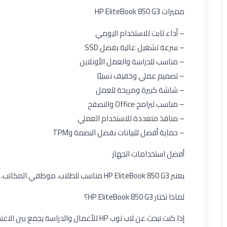
مميزات HP EliteBook 850 G3
– أداء ثابت للاستخدام اليومي
– سرعة تشغيل عالية بفضل SSD
– مناسب للدراسة والعمل الأونلاين
– تصميم عملي وخفيف نسبيًا
– شاشة كبيرة ومريحة للعمل
– مناسب لبرامج Office والتصفح
– منافذ متعددة للاستخدام العملي
– حماية أفضل للبيانات بفضل البصمة وTPM
أفضل استخدامات الجهاز
يعتبر HP EliteBook 850 G3 مناسب للطلاب، موظفي المكاتب، أصحاب الأعمال، والعمل من المنزل. كما أنه خيار جيد لمن يبحث عن لاب توب HP عملي بسعر مناسب واعتمادية قوية.
لماذا تختار HP EliteBook 850 G3؟
إذا كنت تبحث عن لاب توب HP للأعمال والدراسة يجمع بين الاعتمادية، التصميم العملي، وسرعة التشغيل، فإن HP EliteBook 850 G3 يعد من أفضل الخيارات الاقتصادية المناسبة للاستخدام اليومي.