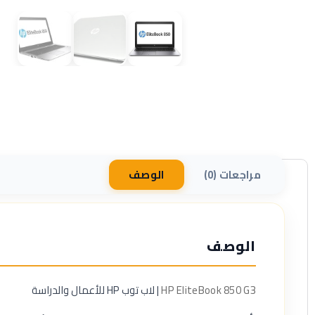
مراجعات (0)
الوصف
الوصف
HP EliteBook 850 G3
| لاب توب HP للأعمال والدراسة