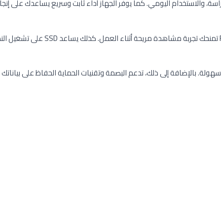
ناسب للأعمال، الدراسة، والاستخدام اليومي. كما يوفر الجهاز أداء ثابت وسريع يساعدك ع
ويحتوي HP EliteBook 850 G3 على شاشة 6
ولة. بالإضافة إلى ذلك، تدعم البصمة وتقنيات الحماية الحفاظ على بيانات