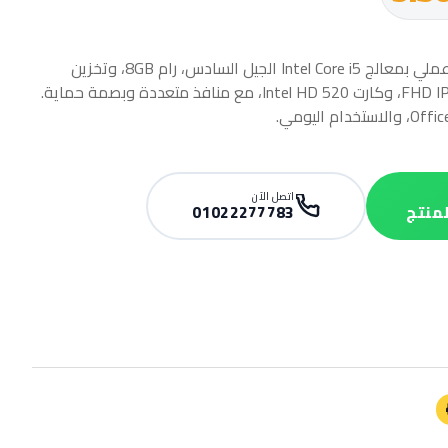
HP EliteBook 850 G3 لاب توب أعمال عملي بمعالج Intel Core i5 الجيل السادس، رام 8GB، وتخزين
256GB SSD. يأتي بشاشة 15.6 بوصة FHD IPS، وكارت Intel HD 520، مع منافذ متعددة وبصمة حماية.
اتصل الآن
لمنتج
01022277783