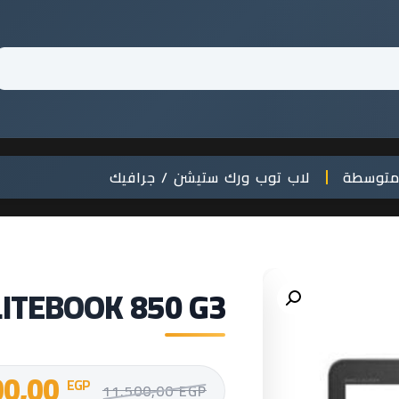
متوسطة
لاب توب ورك ستيشن / جرافيك
LITEBOOK 850 G3
00,00
EGP
11.500,00
EGP