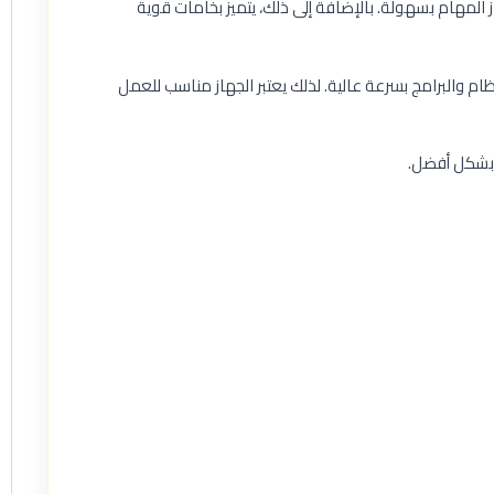
لى إنجاز المهام بسهولة. بالإضافة إلى ذلك، يتميز بخامات قوية
15. بوصة FHD IPS تمنحك تجربة مشاهدة مريحة أثناء العمل. كذلك يساعد SSD على تشغيل النظام والبرامج بسرعة عالية. لذلك يعتبر الجهاز مناسب للعمل
ك بشكل أفضل.