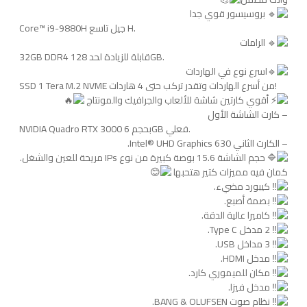
بروسيسور قوي جدا
Core™ i9-9880H جيل تاسع H.
الرامات
32GB DDR4 قابلة للزيادة لحد 128GB.
اسرع نوع في الهاردات
SSD 1 Tera M.2 NVME من أسرع الهاردات وتقدر تركب حتى 4 هاردات!
أقوي كارتين شاشة للألعاب والجرافيك والمونتاج
– كارت الشاشة الأول
NVIDIA Quadro RTX 3000 بحجم 6GB فعلي.
– الكارت الثاني Intel® UHD Graphics 630.
حجم الشاشة 15.6 بوصة كبيرة من نوع IPs مريحة للعين والشغل.
كمان فيه مميزات كتير هتحبها
كيبورد مضيء.
بصمة أصبع.
كاميرا عالية الدقة.
2 مدخل Type C.
3 مداخل USB.
مدخل HDMI.
مكان للميموري كارد.
مدخل فيزا.
نظام صوت BANG & OLUFSEN.