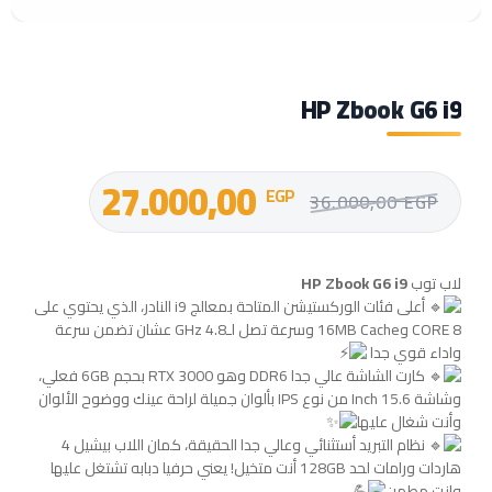
HP Zbook G6 i9
27.000,00
EGP
36.000,00
EGP
لاب توب
HP Zbook G6 i9
أعلى فئات الوركستيشن المتاحة بمعالج i9 النادر، الذي يحتوي على
8 CORE و16MB Cache وسرعة تصل لـ4.8 GHz عشان تضمن سرعة
واداء قوي جدا
كارت الشاشة عالي جدا DDR6 وهو RTX 3000 بحجم 6GB فعلي،
وشاشة 15.6 Inch من نوع IPS بألوان جميلة لراحة عينك ووضوح الألوان
وأنت شغال عليها
نظام التبريد أستثنائي وعالي جدا الحقيقة، كمان اللاب بيشيل 4
هاردات ورامات لحد 128GB أنت متخيل! يعني حرفيا دبابه تشتغل عليها
وانت مطمن