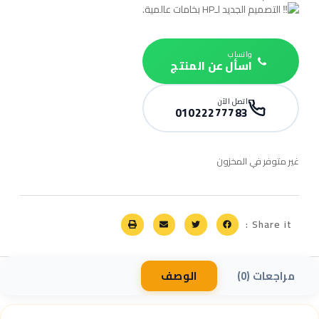
التصميم الجديد لـHP بخامات عالمية.
واتساب
اسأل عن المنتج
اتصل الآن
01022277783
غير متوفر في المخزون
Share it :
مراجعات (0)
الوصف